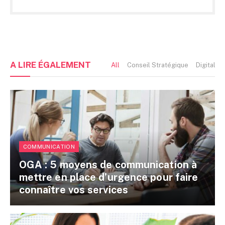
A LIRE
ÉGALEMENT
All
Conseil Stratégique
Digital e
COMMUNICATION
OGA : 5 moyens de communication à
mettre en place d’urgence pour faire
connaître vos services