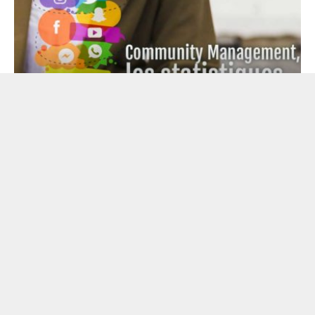
MARKETING DIGITAL
Community Management, les
statistiques qui motivent !
Previous
Next
1
2
3
4
5
6