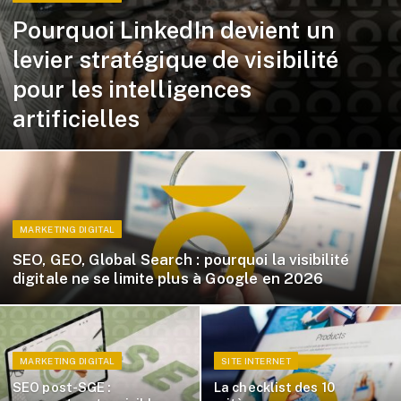
Pourquoi LinkedIn devient un
levier stratégique de visibilité
pour les intelligences
artificielles
MARKETING DIGITAL
SEO, GEO, Global Search : pourquoi la visibilité
digitale ne se limite plus à Google en 2026
MARKETING DIGITAL
SITE INTERNET
SEO post-SGE :
La checklist des 10