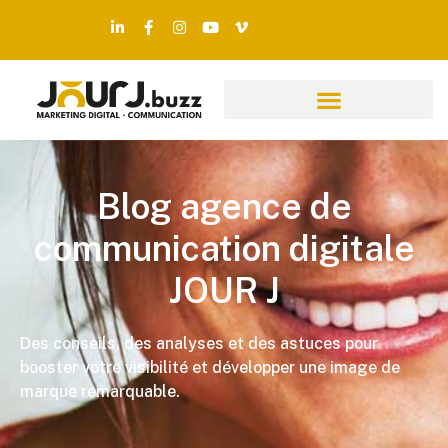
Blog agence de
communication digitale
JOUR J
Des conseils, des analyses et des astuces pour
booster votre visibilité et développer une image de
marque remarquable.