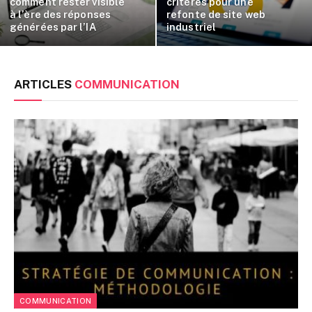
comment rester visible
critères pour une
à l’ère des réponses
refonte de site web
générées par l’IA
industriel
ARTICLES
COMMUNICATION
COMMUNICATION