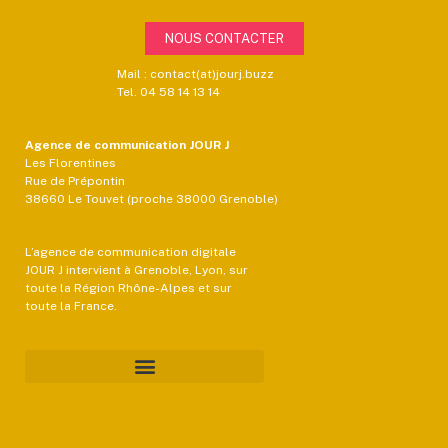
NOUS CONTACTER
Mail : contact(at)jourj.buzz
Tel. 04 58 14 13 14
Agence de communication JOUR J
Les Florentines
Rue de Prépontin
38660 Le Touvet (proche 38000 Grenoble)
L’agence de communication digitale
JOUR J intervient à Grenoble, Lyon, sur
toute la Région Rhône-Alpes et sur
toute la France.