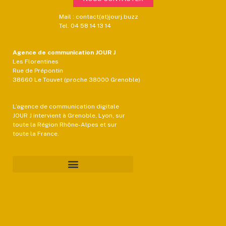
Mail : contact(at)jourj.buzz
Tel. 04 58 14 13 14
Agence de communication JOUR J
Les Florentines
Rue de Prépontin
38660 Le Touvet (proche 38000 Grenoble)
L’agence de communication digitale
JOUR J intervient à Grenoble, Lyon, sur
toute la Région Rhône-Alpes et sur
toute la France.