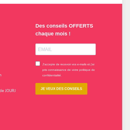
n
 de JOURJ