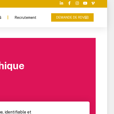
G
Recrutement
DEMANDE DE RDV
phique
, identifiable et