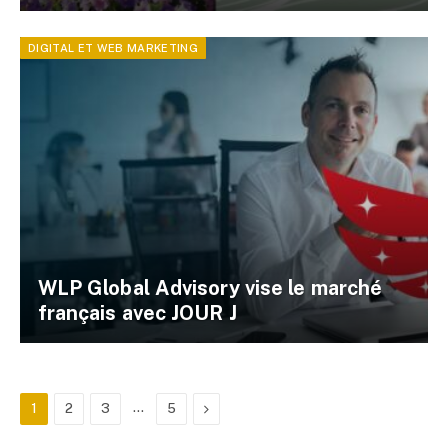
DIGITAL ET WEB MARKETING
WLP Global Advisory vise le marché
français avec JOUR J
…
Next
1
2
3
5