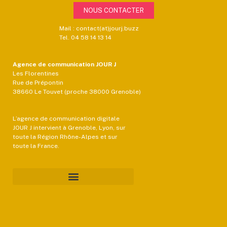
NOUS CONTACTER
Mail : contact(at)jourj.buzz
Tel. 04 58 14 13 14
Agence de communication JOUR J
Les Florentines
Rue de Prépontin
38660 Le Touvet (proche 38000 Grenoble)
L’agence de communication digitale
JOUR J intervient à Grenoble, Lyon, sur
toute la Région Rhône-Alpes et sur
toute la France.