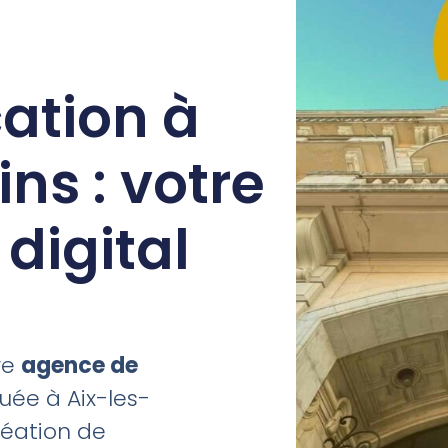
tion à
ns : votre
digital
re
agence de
uée à Aix-les-
réation de