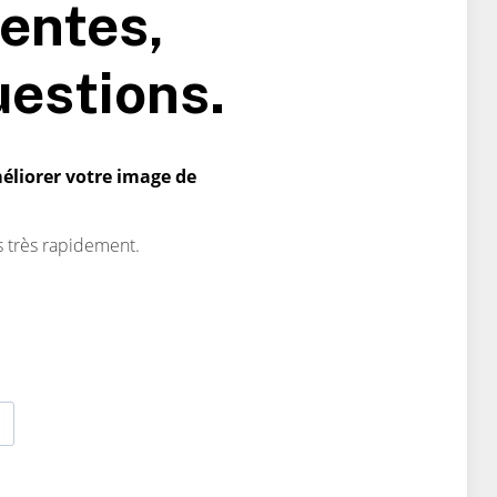
tentes,
uestions.
méliorer votre image de
s très rapidement.