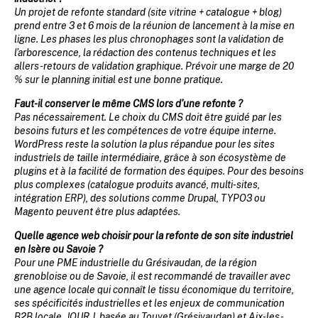
Un projet de refonte standard (site vitrine + catalogue + blog)
prend entre 3 et 6 mois de la réunion de lancement à la mise en
ligne. Les phases les plus chronophages sont la validation de
l’arborescence, la rédaction des contenus techniques et les
allers-retours de validation graphique. Prévoir une marge de 20
% sur le planning initial est une bonne pratique.
Faut-il conserver le même CMS lors d’une refonte ?
Pas nécessairement. Le choix du CMS doit être guidé par les
besoins futurs et les compétences de votre équipe interne.
WordPress reste la solution la plus répandue pour les sites
industriels de taille intermédiaire, grâce à son écosystème de
plugins et à la facilité de formation des équipes. Pour des besoins
plus complexes (catalogue produits avancé, multi-sites,
intégration ERP), des solutions comme Drupal, TYPO3 ou
Magento peuvent être plus adaptées.
Quelle agence web choisir pour la refonte de son site industriel
en Isère ou Savoie ?
Pour une PME industrielle du Grésivaudan, de la région
grenobloise ou de Savoie, il est recommandé de travailler avec
une agence locale qui connaît le tissu économique du territoire,
ses spécificités industrielles et les enjeux de communication
B2B locale. JOUR J, basée au Touvet (Grésivaudan) et Aix-les-