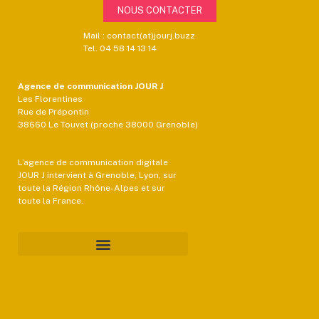
NOUS CONTACTER
Mail : contact(at)jourj.buzz
Tel. 04 58 14 13 14
Agence de communication JOUR J
Les Florentines
Rue de Prépontin
38660 Le Touvet (proche 38000 Grenoble)
L’agence de communication digitale
JOUR J intervient à Grenoble, Lyon, sur
toute la Région Rhône-Alpes et sur
toute la France.