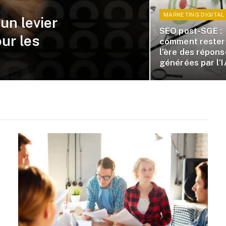
MARKETING DIGITAL
un levier
SEO post-SGE :
our les
comment rester 
l’ère des répon
générées par l’I