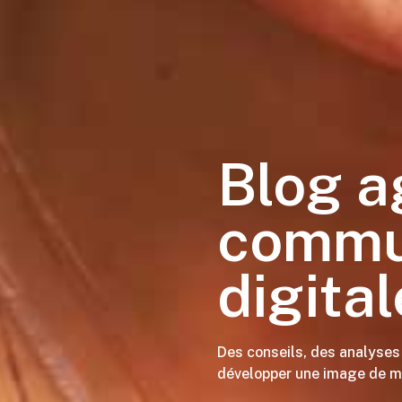
Blog a
commu
digita
Des conseils, des analyses 
développer une image de m