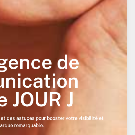
gence de
nication
le JOUR J
et des astuces pour booster votre visibilité et
arque remarquable.