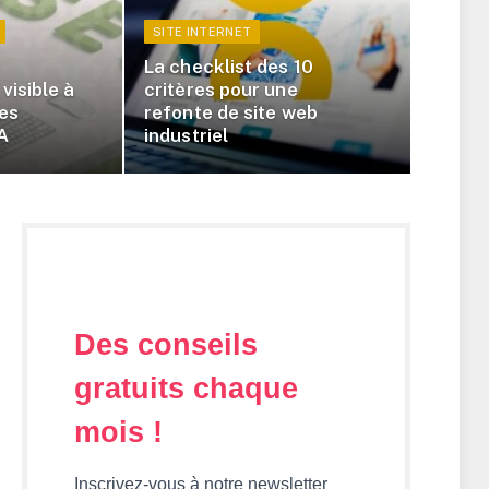
SITE INTERNET
La checklist des 10
visible à
critères pour une
ses
refonte de site web
A
industriel