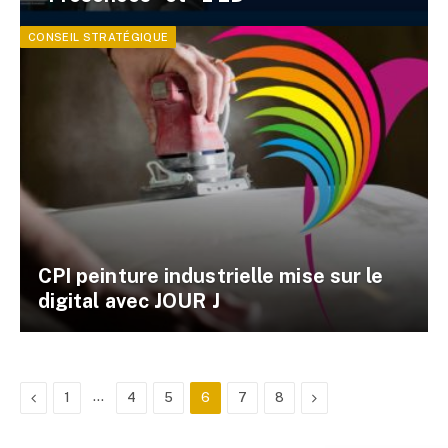
CONSEIL STRATÉGIQUE
CPI peinture industrielle mise sur le
digital avec JOUR J
Previous
…
Next
1
4
5
6
7
8