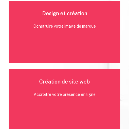
Design et création
SEO, SEA, création de contenus, vidéos, réseaux
sociaux, newsletters...
Construire votre image de marque
Plus d'infos
Création de site web
Création de logos, charte graphique, web design,
infographies, illustrations...
Accroître votre présence en ligne
Plus d'infos