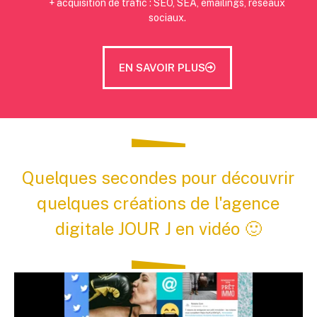
+ acquisition de trafic : SEO, SEA, emailings, réseaux
sociaux.
EN SAVOIR PLUS
Quelques secondes pour découvrir
quelques créations de l'agence
digitale JOUR J en vidéo 🙂