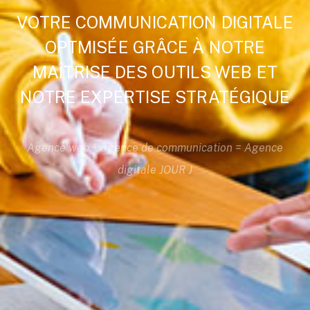
VOTRE COMMUNICATION DIGITALE
OPTMISÉE GRÂCE À NOTRE
MAÎTRISE DES OUTILS WEB ET
NOTRE EXPERTISE STRATÉGIQUE
Agence web + agence de communication = Agence
digitale JOUR J