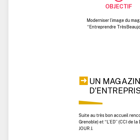
OBJECTIF
Moderniser l’image du ma
“Entreprendre TrèsBeaujol
UN MAGAZIN
D'ENTREPRI
Suite au très bon accueil renc
Grenoble) et “L’ED” (CCI de la
JOUR J.