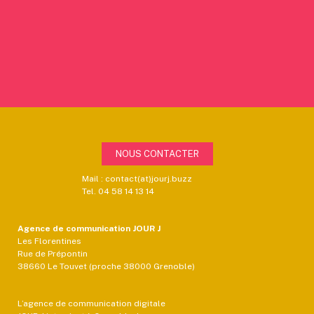
NOUS CONTACTER
Mail : contact(at)jourj.buzz
Tel. 04 58 14 13 14
Agence de communication JOUR J
Les Florentines
Rue de Prépontin
38660 Le Touvet (proche 38000 Grenoble)
L’agence de communication digitale