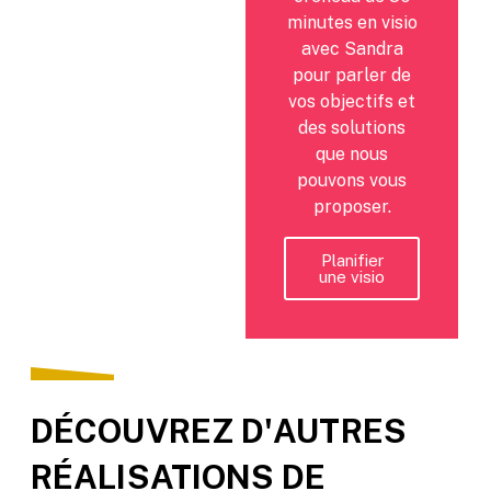
minutes en visio
avec Sandra
pour parler de
vos objectifs et
des solutions
que nous
pouvons vous
proposer.
Planifier
une visio
DÉCOUVREZ D'AUTRES
RÉALISATIONS DE