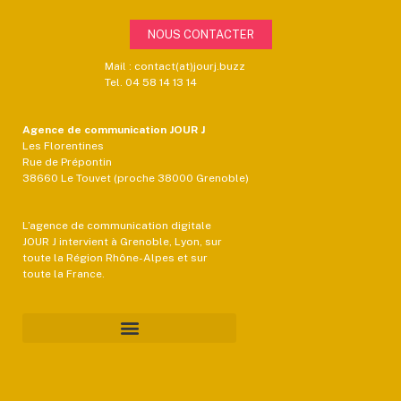
NOUS CONTACTER
Mail : contact(at)jourj.buzz
Tel. 04 58 14 13 14
Agence de communication JOUR J
Les Florentines
Rue de Prépontin
38660 Le Touvet (proche 38000 Grenoble)
L’agence de communication digitale
JOUR J intervient à Grenoble, Lyon, sur
toute la Région Rhône-Alpes et sur
toute la France.