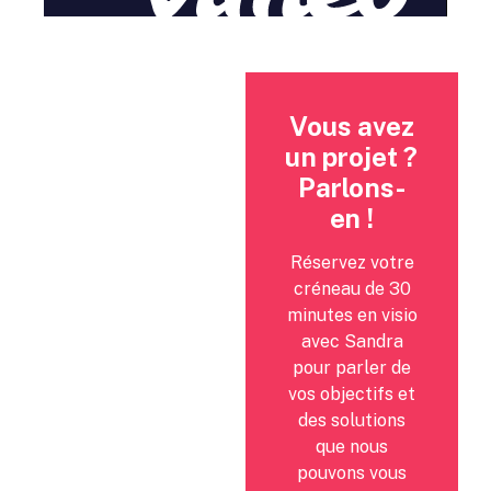
Vous avez
un projet ?
Parlons-
en !
Réservez votre
créneau de 30
minutes en visio
avec Sandra
pour parler de
vos objectifs et
des solutions
que nous
pouvons vous