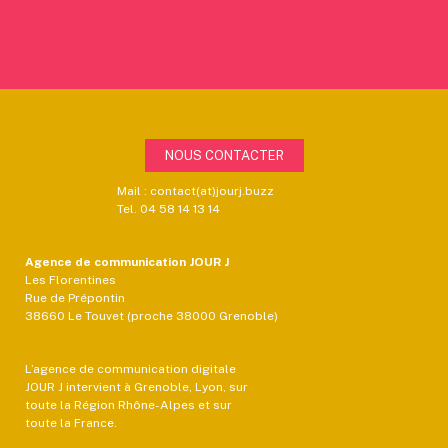
NOUS CONTACTER
Mail : contact(at)jourj.buzz
Tel. 04 58 14 13 14
Agence de communication JOUR J
Les Florentines
Rue de Prépontin
38660 Le Touvet (proche 38000 Grenoble)
L’agence de communication digitale
JOUR J intervient à Grenoble, Lyon, sur
toute la Région Rhône-Alpes et sur
toute la France.