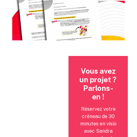
Vous avez
un projet ?
Parlons-
en !
Réservez votre
créneau de 30
minutes en visio
avec Sandra