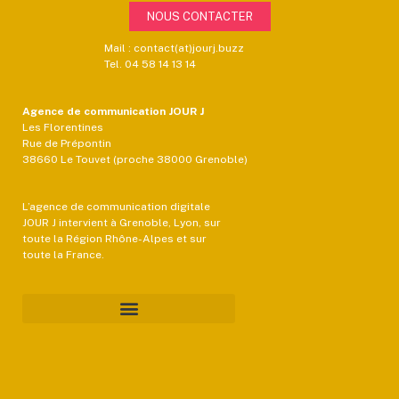
NOUS CONTACTER
Mail : contact(at)jourj.buzz
Tel. 04 58 14 13 14
Agence de communication JOUR J
Les Florentines
Rue de Prépontin
38660 Le Touvet (proche 38000 Grenoble)
L’agence de communication digitale
JOUR J intervient à Grenoble, Lyon, sur
toute la Région Rhône-Alpes et sur
toute la France.