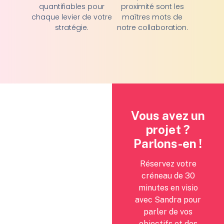
quantifiables pour
proximité sont les
chaque levier de votre
maîtres mots de
stratégie.
notre collaboration.
Vous avez un
projet ?
Parlons-en !
Réservez votre
créneau de 30
minutes en visio
avec Sandra pour
parler de vos
objectifs et des