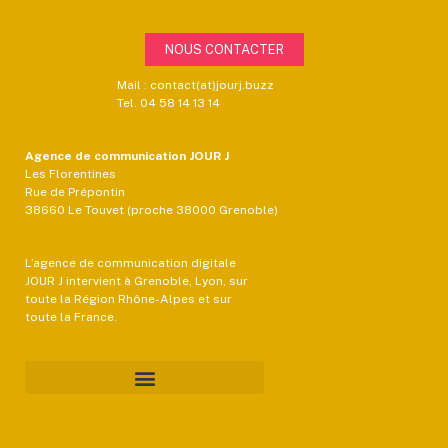
NOUS CONTACTER
Mail : contact(at)jourj.buzz
Tel. 04 58 14 13 14
Agence de communication JOUR J
Les Florentines
Rue de Prépontin
38660 Le Touvet (proche 38000 Grenoble)
L’agence de communication digitale
JOUR J intervient à Grenoble, Lyon, sur
toute la Région Rhône-Alpes et sur
toute la France.